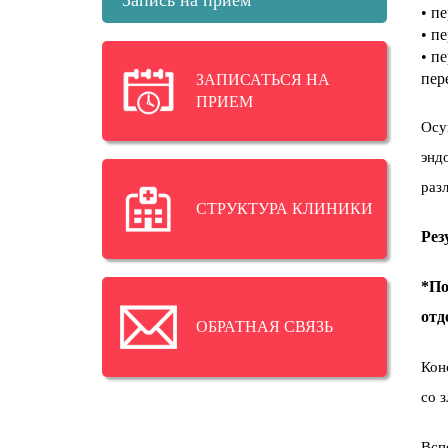
• п
• п
• п
пер
ЗАПИСАТЬСЯ НА
ПРИЕМ
Осу
энд
раз
СТРУКТУРА КЛИНИКИ
Рез
*По
отд
ОБРАТНАЯ СВЯЗЬ
Кон
со 
Всп