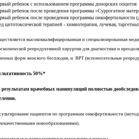
ервый ребенок с использованием программы донорских ооцитов
ервый ребенок после проведения программы «Суррогатное матер
ервый ребенок после проведения программы онкофертильности (
ед цитотоксической терапией - химиотерапия, лучевая, таргетных
ществляется высококвалифицированная и специализированная мед
оскопической репродуктивной хирургии для диагностики и преодол
личных форм женского бесплодия, и ВРТ (вспомогательные репрод
ультативность 50%*
 результатам врачебных манипуляций полностью дообследов
елении.
сультирование пациентов по программам онкофертильности (метод
злокачественными новообразованиями).
омогательные репродуктивные технологии и методы