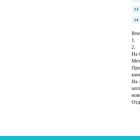
Впе
1. 
2. 
На 
Мет
Про
кап
На 
опт
нов
Отд