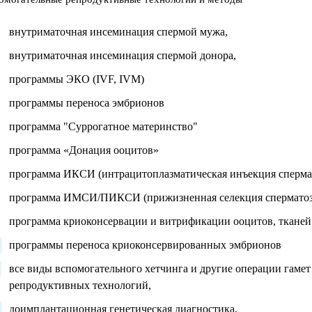
внутриматочная инсеминация спермой мужа,
внутриматочная инсеминация спермой донора,
программы ЭКО (IVF, IVM)
программы переноса эмбрионов
программа "Суррогатное материнство"
программа «Донация ооцитов»
программа ИКСИ (интрацитоплазматическая инъекция сперма
программа ИМСИ/ПИКСИ (прижизненная селекция спермато
программа криоконсервации и витрификации ооцитов, тканей
программы переноса криоконсервированных эмбрионов
все виды вспомогательного хетчинга и другие операции гаме
репродуктивных технологий,
доимплантационная генетическая диагностика,