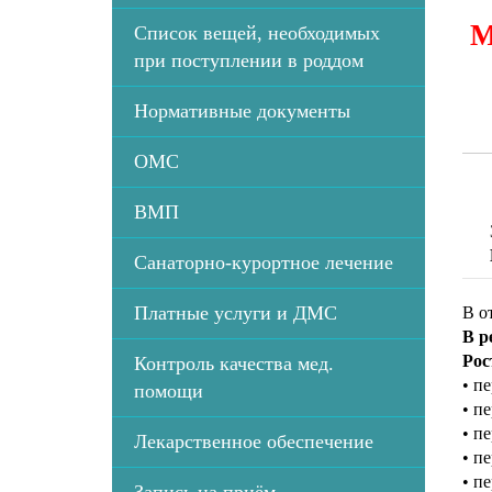
М
Список вещей, необходимых
при поступлении в роддом
Нормативные документы
ОМС
ВМП
Санаторно-курортное лечение
Платные услуги и ДМС
В о
В р
Рос
Контроль качества мед.
• п
помощи
• п
• п
Лекарственное обеспечение
• п
• п
Запись на приём