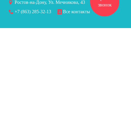
Ростов-на-Дону, Ул. Мечникова, 43
звонок
+7 (863) 285-32-13
Все контакты
Версия для слабовидящих
Высокая контрастность
Оттенки серого
Крупный шрифт
КАРТА САЙТА
НАШИ СПЕЦИАЛИСТЫ
УСЛУГИ