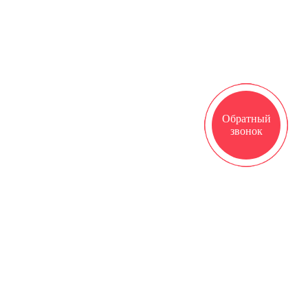
Обратный
звонок
НАУЧНО-ИССЛЕДОВАТЕЛЬСКИЙ
ИНСТИТУТ АКУШЕРСТВА И ПЕДИАТРИИ
федеральное государственное бюджетное
образовательное учреждение высшего образования
"Ростовский государственный медицинский