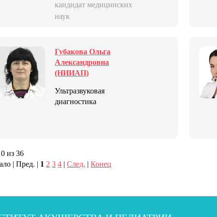
кандидат медицинских
наук
Губакова Ольга
Александровна
(НИИАП)
Ультразвуковая
диагностика
10 из 36
ало | Пред. |
1
2
3
4
|
След.
|
Конец