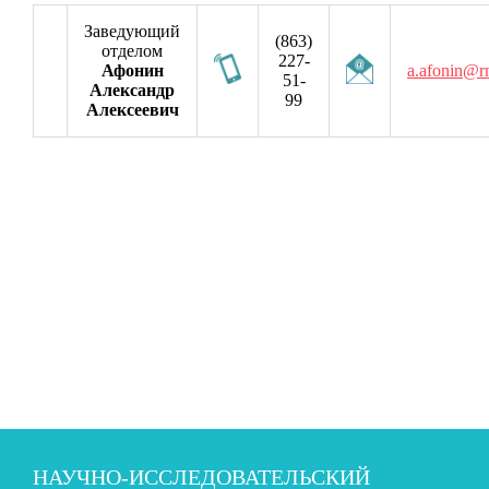
Заведующий
(863)
отделом
227-
Афонин
a.afonin@rn
51-
Александр
99
Алексеевич
НАУЧНО-ИССЛЕДОВАТЕЛЬСКИЙ